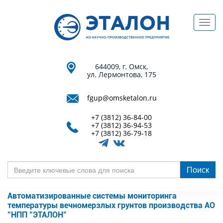
Перейти
к
Toggl
основному
navig
содержанию
644009, г. Омск,
ул. Лермонтова, 175
fgup@omsketalon.ru
+7 (3812) 36-84-00
+7 (3812) 36-94-53
+7 (3812) 36-79-18
Поиск
Введите
ключевые
Автоматизированные системы мониторинга
слова
температуры вечномерзлых грунтов производства АО
для
"НПП "ЭТАЛОН"