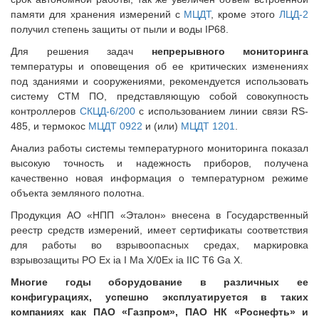
памяти для хранения измерений с
МЦДТ
, кроме этого
ЛЦД-2
получил степень защиты от пыли и воды IP68.
Для решения задач
непрерывного мониторинга
температуры и оповещения об ее критических изменениях
под зданиями и сооружениями, рекомендуется использовать
систему СТМ ПО, представляющую собой совокупность
контроллеров
СКЦД-6/200
с использованием линии связи RS-
485, и термокос
МЦДТ 0922
и (или)
МЦДТ 1201
.
Анализ работы системы температурного мониторинга показал
высокую точность и надежность приборов, получена
качественно новая информация о температурном режиме
объекта земляного полотна.
Продукция АО «НПП «Эталон» внесена в Государственный
реестр средств измерений, имеет сертификаты соответствия
для работы во взрывоопасных средах, маркировка
взрывозащиты РО Ех ia I Ma X/0Ex ia IIC T6 Ga X.
Многие годы оборудование в различных ее
конфигурациях, успешно эксплуатируется в таких
компаниях как ПАО «Газпром», ПАО НК «Роснефть» и