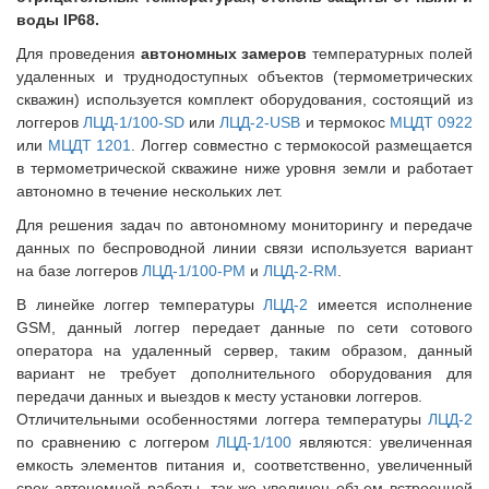
воды
IP68
.
Для проведения
автономных замеров
температурных полей
удаленных и труднодоступных объектов (термометрических
скважин) используется комплект оборудования, состоящий из
логгеров
ЛЦД-1/100-SD
или
ЛЦД-2-USB
и термокос
МЦДТ 0922
или
МЦДТ 1201
. Логгер совместно с термокосой размещается
в термометрической скважине ниже уровня земли и работает
автономно в течение нескольких лет.
Для решения задач по автономному мониторингу и передаче
данных по беспроводной линии связи используется вариант
на базе логгеров
ЛЦД-1/100-РМ
и
ЛЦД-2-RM
.
В линейке логгер температуры
ЛЦД-2
имеется исполнение
GSM, данный логгер передает данные по сети сотового
оператора на удаленный сервер, таким образом, данный
вариант не требует дополнительного оборудования для
передачи данных и выездов к месту установки логгеров.
Отличительными особенностями логгера температуры
ЛЦД-2
по сравнению с логгером
ЛЦД-1/100
являются: увеличенная
емкость элементов питания и, соответственно, увеличенный
срок автономной работы, так же увеличен объем встроенной