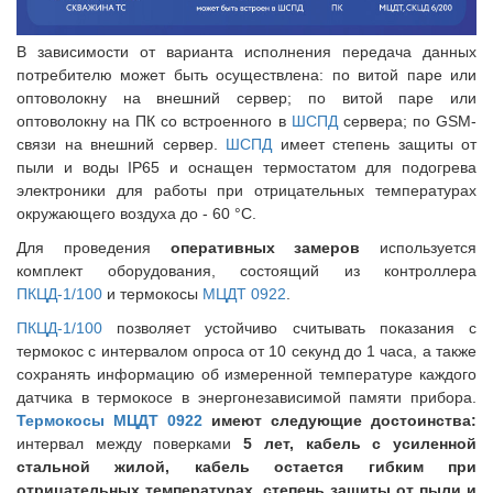
В зависимости от варианта исполнения передача данных
потребителю может быть осуществлена: по витой паре или
оптоволокну на внешний сервер; по витой паре или
оптоволокну на ПК со встроенного в
ШСПД
сервера; по GSM-
связи на внешний сервер.
ШСПД
имеет степень защиты от
пыли и воды IP65 и оснащен термостатом для подогрева
электроники для работы при отрицательных температурах
окружающего воздуха до - 60 °С.
Для проведения
оперативных замеров
используется
комплект оборудования, состоящий из контроллера
ПКЦД-1/100
и термокосы
МЦДТ 0922
.
ПКЦД-1/100
позволяет устойчиво считывать показания с
термокос с интервалом опроса от 10 секунд до 1 часа, а также
сохранять информацию об измеренной температуре каждого
датчика в термокосе в энергонезависимой памяти прибора.
Термокосы МЦДТ 0922
имеют следующие достоинства:
интервал между поверками
5 лет, кабель с усиленной
стальной жилой, кабель остается гибким при
отрицательных температурах
,
степень защиты от
пыли и