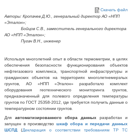
поиска
Скачать файл
Авторы: Кропачев Д.Ю., генеральный директор АО «НПП
«Эталон»;
Бойцов С.В., заместитель генерального директора
АО «НПП «Эталон»;
Пугач В.Н., инженер
Используя многолетний опыт в области термометрии, в целях
обеспечения безопасности функционирования объектов
нефтегазового комплекса, транспортной инфраструктуры и
гражданских объектов на территориях многолетнемерзлых
грунтов, АО «НПП «Эталон» разработало комплект
оборудования геотехнического мониторинга грунтов,
предназначенный для полевого определения температуры
грунтов по ГОСТ 25358-2012, где требуется получить данные о
температурном состоянии грунтов.
Для
автоматизированного
с
бора
данных
разработан и
запущен в производство
шкаф сбора и передачи данных
ШСПД
(
Декларация о соответствии требованиям ТР ТС