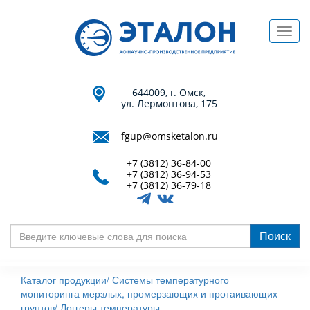
Перейти
к
Toggl
основному
navig
содержанию
644009, г. Омск,
ул. Лермонтова, 175
fgup@omsketalon.ru
+7 (3812) 36-84-00
+7 (3812) 36-94-53
+7 (3812) 36-79-18
Поиск
Введите
ключевые
Каталог продукции/
Системы температурного
слова
мониторинга мерзлых, промерзающих и протаивающих
для
грунтов/
Логгеры температуры