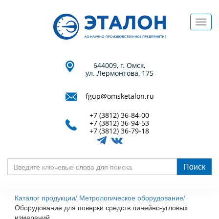
Перейти
к
Toggl
основному
navig
содержанию
644009, г. Омск,
ул. Лермонтова, 175
fgup@omsketalon.ru
+7 (3812) 36-84-00
+7 (3812) 36-94-53
+7 (3812) 36-79-18
Поиск
Введите
ключевые
Каталог продукции/
Метрологическое оборудование/
слова
Оборудование для поверки средств линейно-угловых
для
измерений