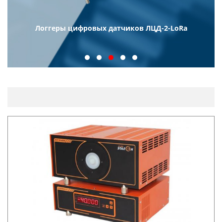
Логгеры цифровых датчиков ЛЦД-2-LoRa