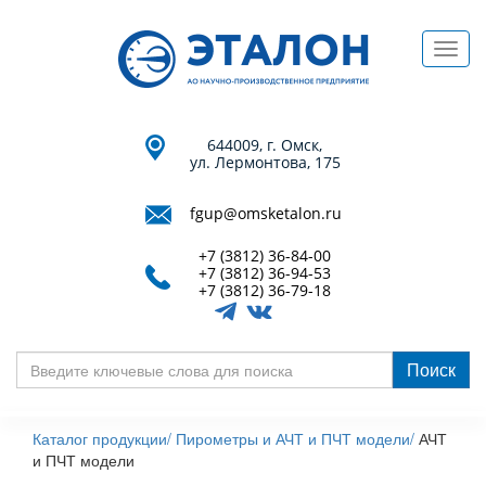
Перейти
к
Toggl
основному
navig
содержанию
644009, г. Омск,
ул. Лермонтова, 175
fgup@omsketalon.ru
+7 (3812) 36-84-00
+7 (3812) 36-94-53
+7 (3812) 36-79-18
Поиск
Введите
ключевые
Каталог продукции/
Пирометры и АЧТ и ПЧТ модели/
АЧТ
слова
и ПЧТ модели
для