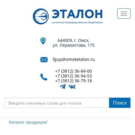
Перейти
к
Toggl
основному
navig
содержанию
644009, г. Омск,
ул. Лермонтова, 175
fgup@omsketalon.ru
+7 (3812) 36-84-00
+7 (3812) 36-94-53
+7 (3812) 36-79-18
Поиск
Введите
ключевые
Каталог продукции/
слова
для