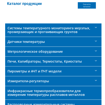
поиска
Каталог продукции
Скачать
каталог
Системы температурного мониторинга мерзлых,
промерзающих и протаивающих грунтов
Датчики температуры
Метрологическое оборудование
Печи, Калибраторы, Термостаты, Криостаты
Пирометры и АЧТ и ПЧТ модели
Измерители-регуляторы
Инфракрасные термопреобразователи для
измерения температуры расплавов металлов
Беспроводные измерительные системы