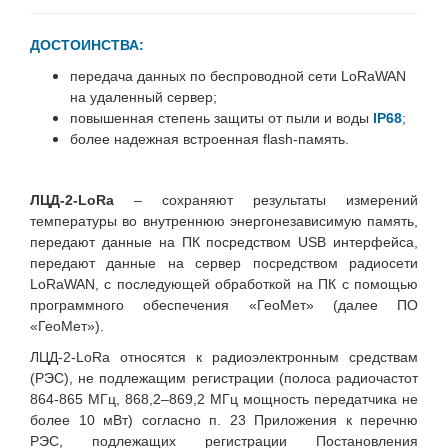
ДОСТОИНСТВА:
передача данных по беспроводной сети LoRaWAN
на удаленный сервер;
повышенная степень защиты от пыли и воды
IP68
;
более надежная встроенная flаsh-память.
ЛЦД-2-LoRa
– сохраняют результаты измерений
температуры во внутреннюю энергонезависимую память,
передают данные на ПК посредством USB интерфейса,
передают данные на сервер посредством радиосети
LoRaWAN, с последующей обработкой на ПК с помощью
программного обеспечения «ГеоМет» (далее ПО
«ГеоМет»).
ЛЦД-2-LoRa относятся к радиоэлектронным средствам
(РЭС), не подлежащим регистрации (полоса радиочастот
864-865 МГц, 868,2–869,2 МГц мощность передатчика не
более 10 мВт) согласно п. 23 Приложения к перечню
РЭС, подлежащих регистрации Постановления