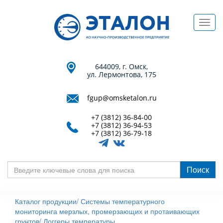
Перейти
к
Toggl
основному
navig
содержанию
644009, г. Омск,
ул. Лермонтова, 175
fgup@omsketalon.ru
+7 (3812) 36-84-00
+7 (3812) 36-94-53
+7 (3812) 36-79-18
Поиск
Введите
ключевые
Каталог продукции/
Системы температурного
слова
мониторинга мерзлых, промерзающих и протаивающих
для
грунтов/
Логгеры температуры