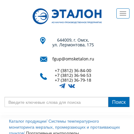
Перейти
к
Toggl
основному
navig
содержанию
644009, г. Омск,
ул. Лермонтова, 175
fgup@omsketalon.ru
+7 (3812) 36-84-00
+7 (3812) 36-94-53
+7 (3812) 36-79-18
Поиск
Введите
ключевые
Каталог продукции/
Системы температурного
слова
мониторинга мерзлых, промерзающих и протаивающих
для
грунтов/
Портативные контроллеры