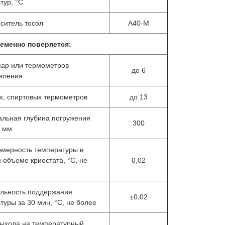
тур, °С
ситель тосол
А40-М
еменно поверяется:
пар или термометров
до 6
вления
ых, спиртовых термометров
до 13
льная глубина погружения
300
, мм
мерность температуры в
 объеме криостата, °С, не
0,02
льность поддержания
±0,02
туры за 30 мин, °С, не более
ыхода на температурный