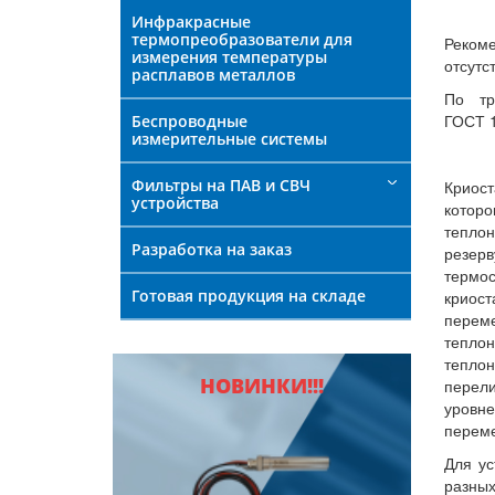
Инфракрасные
термопреобразователи для
Реком
измерения температуры
отсутс
расплавов металлов
По тр
ГОСТ 1
Беспроводные
измерительные системы
Фильтры на ПАВ и СВЧ
Криос
устройства
которо
тепло
Разработка на заказ
резер
термос
Готовая продукция на складе
криос
пере
тепл
тепл
НОВИНКИ!!!
перел
уровн
переме
Для ус
разны