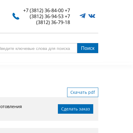
+7 (3812) 36-84-00
+7
(3812) 36-94-53
+7
(3812) 36-79-18
Поиск
едите
ючевые
ова
я
иска
Скачать pdf
готовления
Сделать заказ