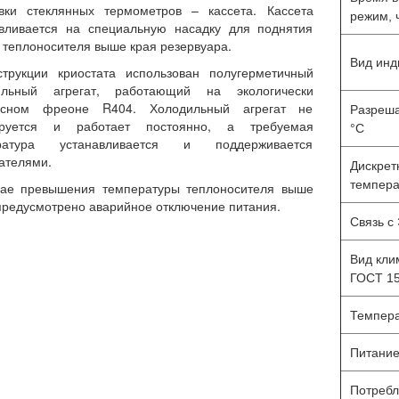
овки стеклянных термометров – кассета. Кассета
режим, 
авливается на специальную насадку для поднятия
 теплоносителя выше края резервуара.
Вид инд
струкции криостата использован полугерметичный
ильный агрегат, работающий на экологически
ер цифровых датчиков
Датчики температуры
асном фреоне R404. Холодильный агрегат не
Разреша
ЛЦД-2-SD/RM
многозонные цифровые МЦ
ируется и работает постоянно, а требуемая
°С
2401
ратура устанавливается и поддерживается
ателями.
Дискрет
темпера
чае превышения температуры теплоносителя выше
предусмотрено аварийное отключение питания.
Связь с
Вид кли
ГОСТ 15
Темпера
Питани
Потребл