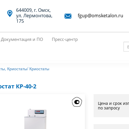
644009, г. Омск,
ул. Лермонтова,
fgup@omsketalon.ru
175
Документация и ПО
Пресс-центр
Вв
кл
сл
ты, Криостаты/
Криостаты
дл
по
стат КР-40-2
Цена и срок из
по запросу