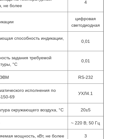
4
ч, не более
цифровая
икации
светодиодная
Излучатели в виде модели
Преобр
ющая способность индикации,
ДТ
абсолютно черного тела АЧТ
термоэл
0,01
75/50/600
платинородий
ность задания требуемой
0,01
туры, °С
 ЭВМ
RS-232
матического исполнения по
УХЛ4.1
150-69
тура окружающего воздуха, °С
20±5
е
~ 220 В; 50 Гц
яемая мощность, кВт, не более
3