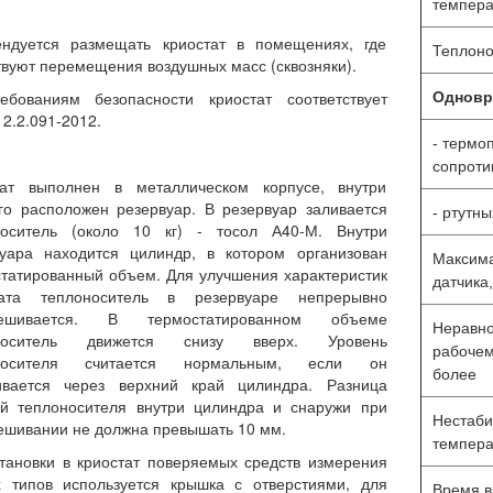
темпера
ендуется размещать криостат в помещениях, где
Теплоно
твуют перемещения воздушных масс (сквозняки).
ебованиям безопасности криостат соответствует
Одновр
2.2.091-2012.
- термо
сопроти
тат выполнен в металлическом корпусе, внутри
го расположен резервуар. В резервуар заливается
- ртутн
носитель (около 10 кг) - тосол А40-М. Внутри
вуара находится цилиндр, в котором организован
Максима
татированный объем. Для улучшения характеристик
датчика
тата теплоноситель в резервуаре непрерывно
мешивается. В термостатированном объеме
Неравно
оноситель движется снизу вверх. Уровень
рабочем
оносителя считается нормальным, если он
более
ивается через верхний край цилиндра. Разница
ей теплоносителя внутри цилиндра и снаружи при
Нестаби
шивании не должна превышать 10 мм.
темпера
тановки в криостат поверяемых средств измерения
х типов используется крышка с отверстиями, для
Время в