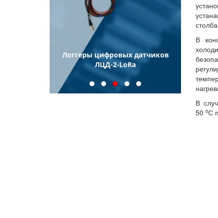
устан
устан
столба
В кон
холод
ели
Логгеры цифровых датчиков
Логг
безоп
еские
ЛЦД-2-LoRa
регул
иновые ТПП
темпе
нагрев
В слу
о
50
С 