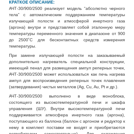
КРАТКОЕ ОПИСАНИЕ:
АЧТ-30/900/2500 реализует модель “абсолютно черного
тела” с автоматическим поддержанием температуры
излучающей полости и атмосферой инертного газа
(аргона) внутри и представляет собой эталонную меру
температуры переменного значения в диапазоне от 900
до 2500˚С для бесконтактных средств измерения
температуры.
При замене излучающей полости на заказываемый
дополнительно нагреватель специальной конструкции,
имеющий пенал для размещения ампул реперных точек,
АЧТ-30/900/2500 может использоваться как печь нагрева
ампул для воспроизведения реперных точек плавления
(затвердевания) чистых металлов (Ag, Cu, Au, Pt и др.).
АЧТ-30/900/2500 выполнено в виде моноблока,
состоящего из высокотемпературной печи и шкафа
управления (ШУ). Внутри высокотемпературной печи
поддерживается атмосфера инертного газа (аргона),
поступающего из баллона (баллон с аргоном и редуктор к
нему в комплект поставки не входят и приобретаются
потребителем самостоятельно). Для охлаждения