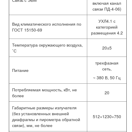
Связь с ЭВМ
включая канал
связи ПД-4-06)
УХЛ4.1 с
Вид климатического исполнения по
категорией
ГОСТ 15150-69
размещения 4.2
Температура окружающего воздуха,
20±5
˚С
трехфазная
сеть,
Питание
~ 380 В, 50 Гц
Потребляемая мощность, кВт, не
20
более
Габаритные размеры излучателя
(без установленных внешней
512×1230×750
диафрагмы и пирометра обратной
связи), мм, не более