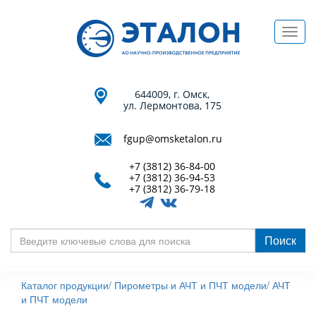
Перейти
к
Toggl
основному
navig
содержанию
644009, г. Омск,
ул. Лермонтова, 175
fgup@omsketalon.ru
+7 (3812) 36-84-00
+7 (3812) 36-94-53
+7 (3812) 36-79-18
Поиск
Введите
ключевые
Каталог продукции/
Пирометры и АЧТ и ПЧТ модели/
АЧТ
слова
и ПЧТ модели
для