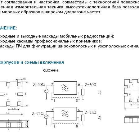
т согласования и настройки, совместимы с технологией поверх
енная измерительная техника, высокотехнологичная база позволя
 мировых образцов в широком диапазоне частот.
ЧЕНИЕ:
входные и выходные каскады мобильных радиостанций;
входные каскады профессиональных приемников;
каскады ПЧ для фильтрации широкополосных и узкополосных сигна
корпусов и схемы включения
ер цифровых датчиков
Датчики температуры
ЛЦД-2-SD/RM
многозонные цифровые МЦ
2401