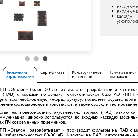
входные и
входные 
каскады
узкополос
Сертификаты
Конструктивное
Пример записи
Технические
характеристики
исполнение
при заказе
ПП «Эталон» более 30 лет занимается разработкой и изготовле
х (ПАВ) с малыми потерями. Технологическая база АО «НПП «
го всю необходимую инфраструктуру, позволяет осуществлять п
вление фотошаблонов и кристаллов, а также сборку и тестирование 
йства на поверхностных акустических волнах (ПАВ) являютс
ммуникаций, широко используются во входных каскадах мобильн
ах ПЧ современных приемников.
ПП «Эталон» разрабатывает и производит фильтры на ПАВ с м
ой избирательностью 80-90 дБ. Фильтры на ПАВ, изготовленные