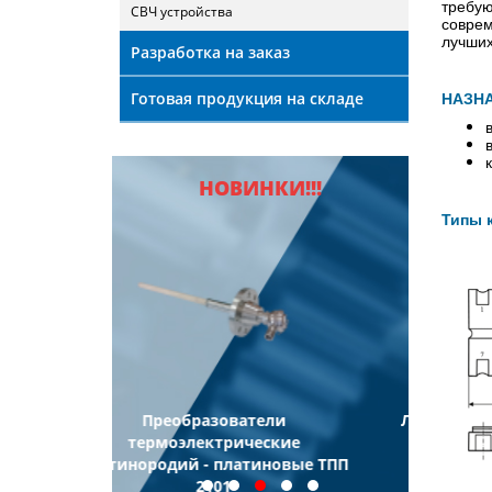
требую
СВЧ устройства
соврем
лучших
Разработка на заказ
Готовая продукция на складе
НАЗНА
НОВИНКИ!!!
Типы 
ели
Логгеры цифровых датчиков
Логг
еские
ЛЦД-2-LoRa
иновые ТПП