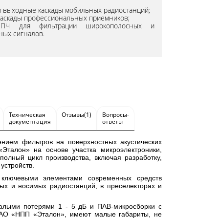
 выходные каскады мобильных радиостанций;
каскады профессиональных приемников;
 ПЧ для фильтрации широкополосных и
ных сигналов.
Техническая
Отзывы(1)
Вопросы-
документация
ответы
нием фильтров на поверхностных акустических
Эталон» на основе участка микроэлектроники,
олный цикл производства, включая разработку,
устройств.
я ключевыми элементами современных средств
ых и носимых радиостанций, в преселекторах и
алыми потерями 1 - 5 дБ и ПАВ-микросборки с
 АО «НПП «Эталон», имеют малые габариты, не