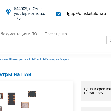
644009, г. Омск,
ул. Лермонтова,
fgup@omsketalon.ru
175
Документация и ПО
Пресс-центр
Вв
кл
сл
ства/
Фильтры на ПАВ и ПАВ-микросборки
дл
по
ьтры на ПАВ
Цена и срок из
по запросу