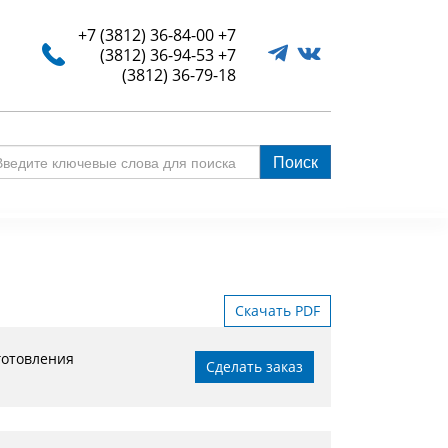
+7 (3812) 36-84-00
+7
(3812) 36-94-53
+7
(3812) 36-79-18
Поиск
едите
ючевые
ова
я
иска
Скачать PDF
готовления
Сделать заказ