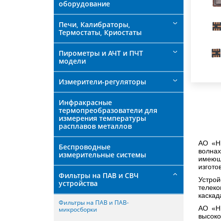
оборудование
Печи, Калибраторы,
Термостаты, Криостаты
Пирометры и АЧТ и ПЧТ
модели
Измерители-регуляторы
Инфракрасные
термопреобразователи для
измерения температуры
расплавов металлов
АО «Н
Беспроводные
волна
измерительные системы
имеюще
изгото
Фильтры на ПАВ и СВЧ
Устро
устройства
телеко
каскад
Фильтры на ПАВ и ПАВ-
АО «Н
микросборки
высок