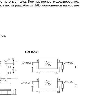
ностного монтажа. Компьютерное моделирование,
ют вести разработки ПАВ-компонентов на уровне
лов.
Излучатели в виде модели
Преобр
ДТ
абсолютно черного тела АЧТ
термоэл
75/50/600
платинородий