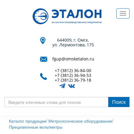
Перейти
к
Toggl
основному
navig
содержанию
644009, г. Омск,
ул. Лермонтова, 175
fgup@omsketalon.ru
+7 (3812) 36-84-00
+7 (3812) 36-94-53
+7 (3812) 36-79-18
Поиск
Введите
ключевые
Каталог продукции/
Метрологическое оборудование/
слова
Прецизионные вольтметры
для