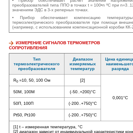
• Прибор обеспечивает расчет значений напряжения
преобразователей типа ППО в точках t = 100•n ºС при n=3.
значениям ЭДС в 3-х реперных точках.
• Прибор обеспечивает компенсацию температуры
термоэлектрического преобразователя при помощи внешн
(например, с использованием компенсационной коробки КК-2
ИЗМЕРЕНИЕ СИГНАЛОВ ТЕРМОМЕТРОВ
СОПРОТИВЛЕНИЯ
Тип
Диапазон
Цена единиц
термоэлектрического
измеряемых
наименьшег
преобразователя
температур
разряда
R
=10, 50, 100 Ом
[2]
0
50М, 100М
(-50..+200)°С
0,001°С
50П, 100П
(-200..+750)°С
Pt50, Pt100
(-200..+750)°С
[1] t – измеренная температура, °C
[2] диапазон зависит от индивидуальной характеристики кон