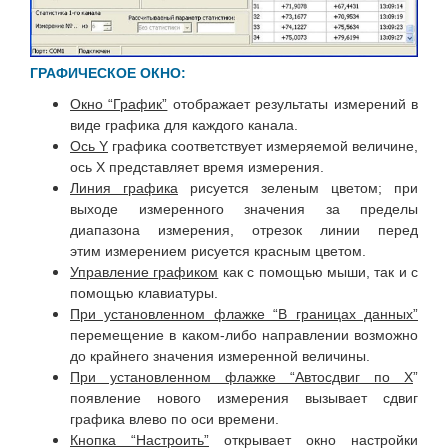
ГРАФИЧЕСКОЕ ОКНО:
Окно “График”
отображает результаты измерений в
виде графика для каждого канала.
Ось Y
графика соответствует измеряемой величине,
ось X представляет время измерения.
Линия графика
рисуется зеленым цветом; при
выходе измеренного значения за пределы
диапазона измерения, отрезок линии перед
этим измерением рисуется красным цветом.
Управление графиком
как с помощью мыши, так и с
помощью клавиатуры.
При установленном флажке “В границах данных”
перемещение в каком-либо направлении возможно
до крайнего значения измеренной величины.
При установленном флажке “Автосдвиг по Х
”
появление нового измерения вызывает сдвиг
графика влево по оси времени.
Кнопка “Настроить”
открывает окно настройки