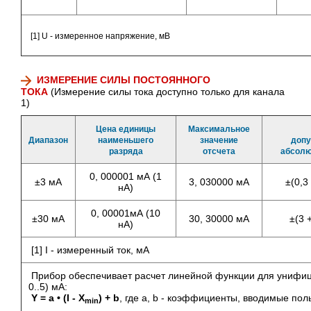
[1] U - измеренное напряжение, мВ
ИЗМЕРЕНИЕ СИЛЫ ПОСТОЯННОГО
ТОКА
(Измерение силы тока доступно только для канала
1)
Цена единицы
Максимальное
Диапазон
наименьшего
значение
допу
разряда
отсчета
абсолю
0, 000001 мА (1
±3 мА
3, 030000 мА
±(0,3 
нА)
0, 00001мА (10
±30 мА
30, 30000 мА
±(3 +
нА)
[1] I - измеренный ток, мА
Прибор обеспечивает расчет линейной функции для унифици
0..5) мА:
Y = a • (I - Х
) + b
, где a, b - коэффициенты, вводимые пол
min