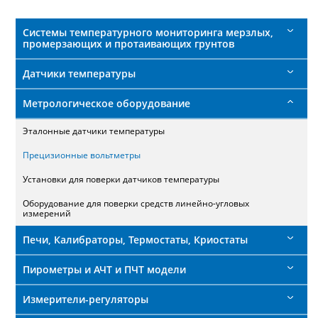
поиска
Системы температурного мониторинга мерзлых,
промерзающих и протаивающих грунтов
Датчики температуры
Метрологическое оборудование
Эталонные датчики температуры
Прецизионные вольтметры
Установки для поверки датчиков температуры
Оборудование для поверки средств линейно-угловых
измерений
Печи, Калибраторы, Термостаты, Криостаты
Пирометры и АЧТ и ПЧТ модели
Измерители-регуляторы