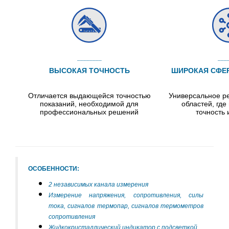
________
___
ВЫСОКАЯ ТОЧНОСТЬ
ШИРОКАЯ СФЕ
Отличается выдающейся точностью
Универсальное р
показаний, необходимой для
областей, где
профессиональных решений
точность
ОСОБЕННОСТИ:
2 независимых канала измерения
Измерение напряжения, сопротивления, силы
тока, сигналов термопар, сигналов термометров
сопротивления
Жидкокристаллический индикатор с подсветкой