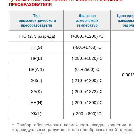
ПРЕОБРАЗОВАТЕЛЯ
Тип
Диапазон
Цена ед
термоэлектрического
измеряемых
наимень
преобразователя
температур
разря
ППО (2, 3 разряда)
(+300..+1200) ºC
ПП(S)
(-50..+1768)°С
ПР(B)
(-250..+1820)°С
ВР(A-1)
(0..+2500)°С
0,001
ЖК(J)
(-210..+1200)°С
ХА(K)
(-200..+1372)°С
НН(N)
(-200..+1300)°С
ХК(L)
(-200..+800)°С
• Прибор обеспечивает возможность ввода, хранения и
индивидуальных градуировок для преобразователей термоэл