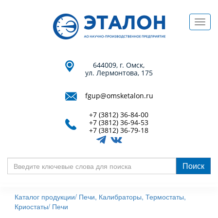
Перейти
к
Toggl
основному
navig
содержанию
644009, г. Омск,
ул. Лермонтова, 175
fgup@omsketalon.ru
+7 (3812) 36-84-00
+7 (3812) 36-94-53
+7 (3812) 36-79-18
Поиск
Введите
ключевые
Каталог продукции/
Печи, Калибраторы, Термостаты,
слова
Криостаты/
Печи
для