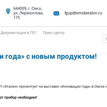
644009, г. Омск,
ул. Лермонтова,
fgup@omsketalon.ru
175
Документация и ПО
Пресс-центр
Вв
кл
и года» с новым продуктом!
сл
дл
по
П «Эталон» презентует на выставке «Инновации года» в Омске
тот прибор необходим?