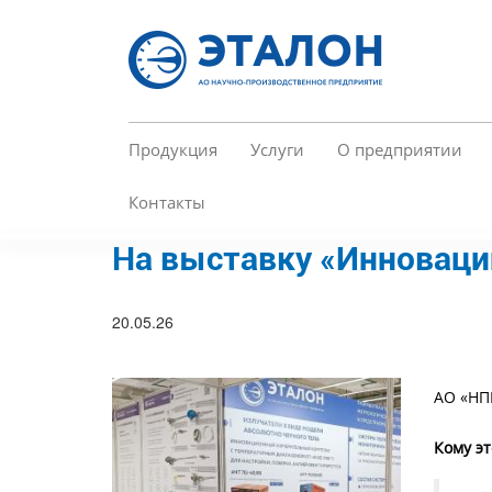
Перейти
к
основному
содержанию
Продукция
Услуги
О предприятии
Контакты
На выставку «Инноваци
20.05.26
АО «НП
Кому э