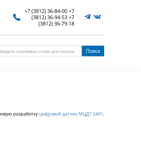
+7 (3812) 36-84-00
+7
(3812) 36-94-53
+7
(3812) 36-79-18
Поиск
едите
ючевые
ова
я
иска
 новую разработку
цифровой датчик МЦДТ 2401
.