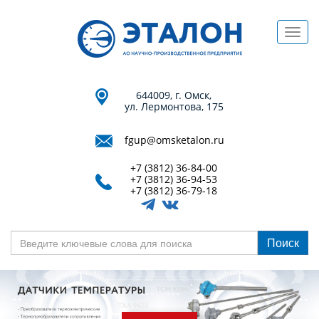
Перейти
к
Toggl
основному
navig
содержанию
644009, г. Омск,
ул. Лермонтова, 175
fgup@omsketalon.ru
+7 (3812) 36-84-00
+7 (3812) 36-94-53
+7 (3812) 36-79-18
Поиск
Введите
ключевые
слова
для