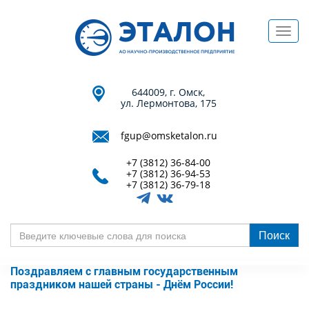
Перейти
к
Toggl
основному
navig
содержанию
644009, г. Омск,
ул. Лермонтова, 175
fgup@omsketalon.ru
+7 (3812) 36-84-00
+7 (3812) 36-94-53
+7 (3812) 36-79-18
Поиск
Введите
ключевые
Поздравляем с главным государственным
слова
праздником нашей страны - Днём России!
для