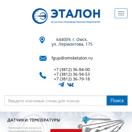
Перейти
к
Toggl
основному
navig
содержанию
644009, г. Омск,
ул. Лермонтова, 175
fgup@omsketalon.ru
+7 (3812) 36-84-00
+7 (3812) 36-94-53
+7 (3812) 36-79-18
Поиск
Введите
ключевые
слова
для