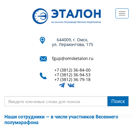
Перейти
к
Toggl
основному
navig
содержанию
644009, г. Омск,
ул. Лермонтова, 175
fgup@omsketalon.ru
+7 (3812) 36-84-00
+7 (3812) 36-94-53
+7 (3812) 36-79-18
Поиск
Введите
ключевые
Наши сотрудники — в числе участников Весеннего
слова
полумарафона
для