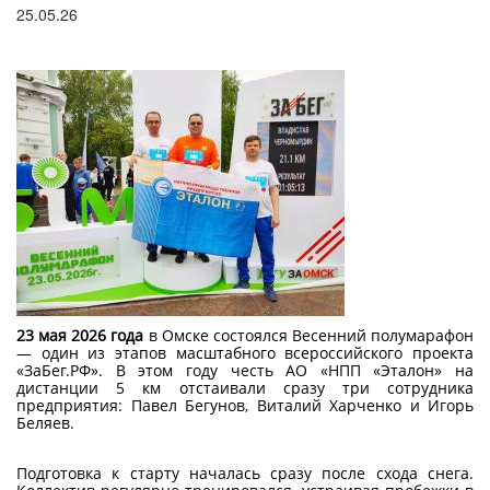
поиска
25.05.26
23 мая 2026 года
в Омске состоялся Весенний полумарафон
— один из этапов масштабного всероссийского проекта
«ЗаБег.РФ». В этом году честь АО «НПП «Эталон» на
дистанции 5 км отстаивали сразу три сотрудника
предприятия: Павел Бегунов, Виталий Харченко и Игорь
Беляев.
Подготовка к старту началась сразу после схода снега.