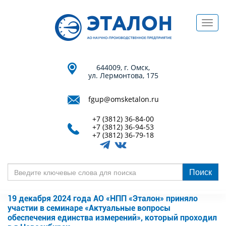
Перейти
к
Toggl
основному
navig
содержанию
644009, г. Омск,
ул. Лермонтова, 175
fgup@omsketalon.ru
+7 (3812) 36-84-00
+7 (3812) 36-94-53
+7 (3812) 36-79-18
Поиск
Введите
ключевые
19 декабря 2024 года АО «НПП «Эталон» приняло
слова
участии в семинаре «Актуальные вопросы
для
обеспечения единства измерений», который проходил