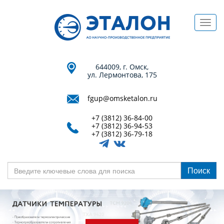
Перейти
к
Toggl
основному
navig
содержанию
644009, г. Омск,
ул. Лермонтова, 175
fgup@omsketalon.ru
+7 (3812) 36-84-00
+7 (3812) 36-94-53
+7 (3812) 36-79-18
Поиск
Введите
ключевые
слова
для